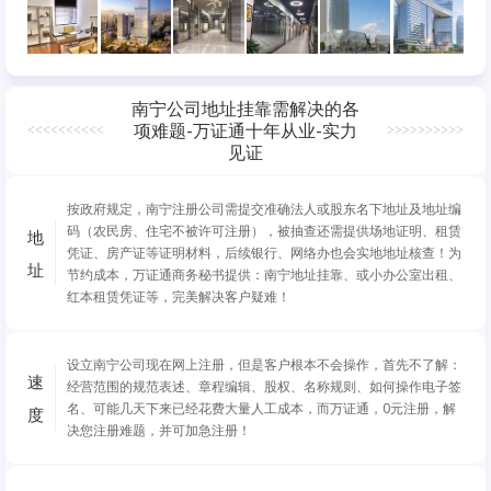
南宁公司地址挂靠需解决的各
项难题-万证通十年从业-实力
<<<<<<<<<<
>>>>>>>>>>
见证
按政府规定，南宁注册公司需提交准确法人或股东名下地址及地址编
码（农民房、住宅不被许可注册），被抽查还需提供场地证明、租赁
地
凭证、房产证等证明材料，后续银行、网络办也会实地地址核查！为
址
节约成本，万证通商务秘书提供：南宁地址挂靠、或小办公室出租、
红本租赁凭证等，完美解决客户疑难！
设立南宁公司现在网上注册，但是客户根本不会操作，首先不了解：
速
经营范围的规范表述、章程编辑、股权、名称规则、如何操作电子签
名、可能几天下来已经花费大量人工成本，而万证通，0元注册，解
度
决您注册难题，并可加急注册！