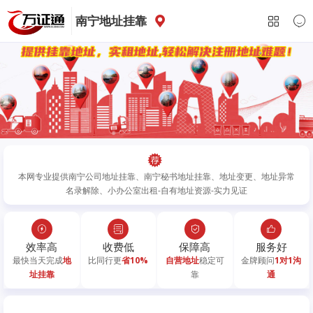
南宁地址挂靠
本网专业提供南宁公司地址挂靠、南宁秘书地址挂靠、地址变更、地址异常
名录解除、小办公室出租-自有地址资源-实力见证
效率高
收费低
保障高
服务好
最快当天完成
地
比同行更
省10%
自营地址
稳定可
金牌顾问
1对1沟
址挂靠
靠
通