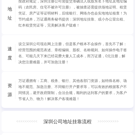
按政府规定，深圳注册公司需提交准确法人或股东名下地址及地址编
码（农民房、住宅不被许可注册），被抽查还需提供场地证明、租赁
地
凭证、房产证等证明材料，后续银行、网络办也会实地地址核查！为
址
节约成本，万证通商务秘书提供：深圳地址挂靠、或小办公室出租、
红本租赁凭证等，完美解决客户疑难！
设立深圳公司现在网上注册，但是客户根本不会操作，首先不了解：
速
经营范围的规范表述、章程编辑、股权、名称规则、如何操作电子签
名、可能几天下来已经花费大量人工成本，而万证通，0元注册，解
度
决您注册难题，并可加急注册！
万证通拥有：工商、税务、银行、其他各部门资源，如特殊名称、场
资
地不规范、加急注册、不同银行开户要求等，可以有效的根据客户不
同情况，避开政府限制，合法合规，顺利的达到客户的要求，为客户
源
节省人力、物力！解决客户各项难题！
深圳公司地址挂靠流程
<<<<<<<<<<
>>>>>>>>>>