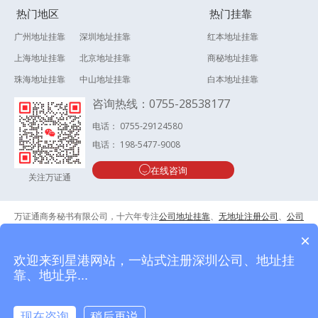
热门地区
热门挂靠
广州地址挂靠
深圳地址挂靠
红本地址挂靠
上海地址挂靠
北京地址挂靠
商秘地址挂靠
珠海地址挂靠
中山地址挂靠
白本地址挂靠
咨询热线：0755-28538177
电话： 0755-29124580
电话： 198-5477-9008
在线咨询
关注万证通
万证通商务秘书有限公司，十六年专注
公司地址挂靠
、
无地址注册公司
、
公司
地址异常解除
等，服务超20000家深圳企业，品质服务有保障！
×
欢迎来到星港网站，一站式注册深圳公司、地址挂
靠、地址异...
版权：Copyright 2008@万证通商务秘书有限公司；工信部备案号：
粤ICP备
14041796号-3
现在咨询
稍后再说