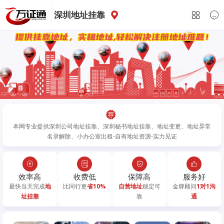
深圳地址挂靠
本网专业提供深圳公司地址挂靠、深圳秘书地址挂靠、地址变更、地址异常
名录解除、小办公室出租-自有地址资源-实力见证
效率高
收费低
保障高
服务好
最快当天完成
地
比同行更
省10%
自营地址
稳定可
金牌顾问
1对1沟
址挂靠
靠
通