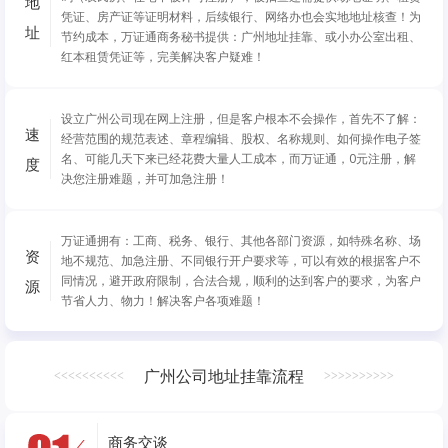
地
凭证、房产证等证明材料，后续银行、网络办也会实地地址核查！为
址
节约成本，万证通商务秘书提供：广州地址挂靠、或小办公室出租、
红本租赁凭证等，完美解决客户疑难！
设立广州公司现在网上注册，但是客户根本不会操作，首先不了解：
速
经营范围的规范表述、章程编辑、股权、名称规则、如何操作电子签
名、可能几天下来已经花费大量人工成本，而万证通，0元注册，解
度
决您注册难题，并可加急注册！
万证通拥有：工商、税务、银行、其他各部门资源，如特殊名称、场
资
地不规范、加急注册、不同银行开户要求等，可以有效的根据客户不
同情况，避开政府限制，合法合规，顺利的达到客户的要求，为客户
源
节省人力、物力！解决客户各项难题！
广州公司地址挂靠流程
<<<<<<<<<<
>>>>>>>>>>
商务交谈