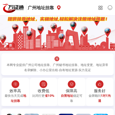
广州地址挂靠
本网专业提供广州公司地址挂靠、广州秘书地址挂靠、地址变更、地址异常
名录解除、小办公室出租-自有地址资源-实力见证
效率高
收费低
保障高
服务好
最快当天完成
地
比同行更
省10%
自营地址
稳定可
金牌顾问
1对1沟
址挂靠
靠
通